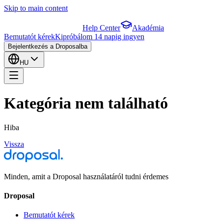
Skip to main content
Help Center
Akadémia
Bemutatót kérek
Kipróbálom 14 napig ingyen
Bejelentkezés a Droposalba
HU
Kategória nem található
Hiba
Vissza
Minden, amit a Droposal használatáról tudni érdemes
Droposal
Bemutatót kérek