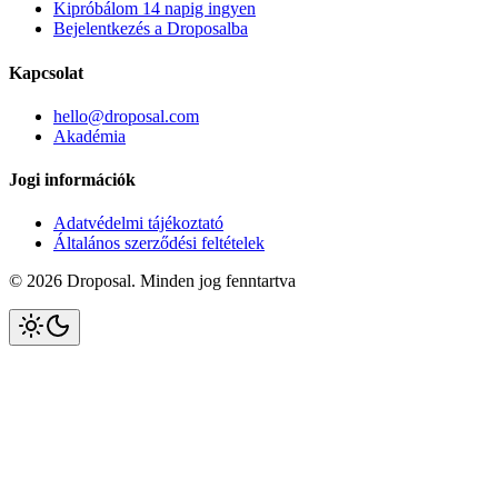
Kipróbálom 14 napig ingyen
Bejelentkezés a Droposalba
Kapcsolat
hello@droposal.com
Akadémia
Jogi információk
Adatvédelmi tájékoztató
Általános szerződési feltételek
©
2026
Droposal.
Minden jog fenntartva